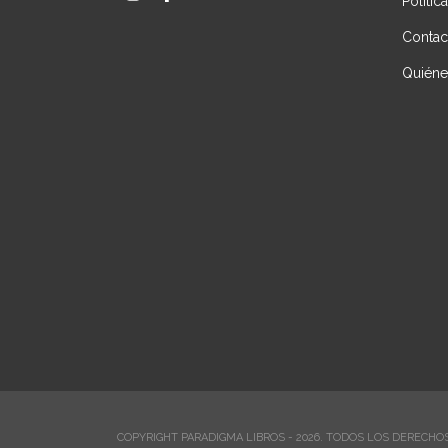
Polític
Contac
Quién
COPYRIGHT PARADIGMA LIBROS - 2026. TODOS LOS DERECHO