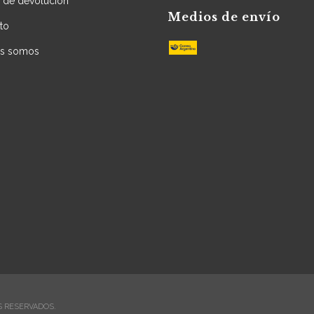
a de devolución
Medios de envío
to
es somos
S RESERVADOS.