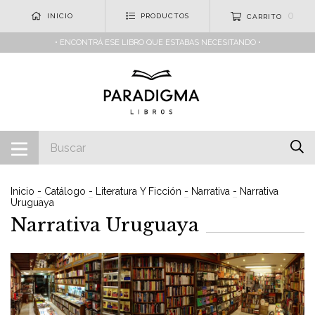
0
INICIO
PRODUCTOS
CARRITO
• ENCONTRÁ ESE LIBRO QUE ESTABAS NECESITANDO •
Inicio
-
Catálogo
-
Literatura Y Ficción
-
Narrativa
-
Narrativa
Uruguaya
Narrativa Uruguaya