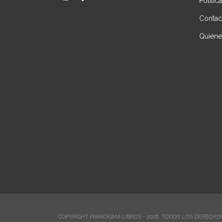
Polític
Contac
Quién
COPYRIGHT PARADIGMA LIBROS - 2026. TODOS LOS DERECHO