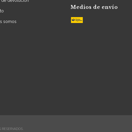
a de devolución
Medios de envío
to
es somos
S RESERVADOS.