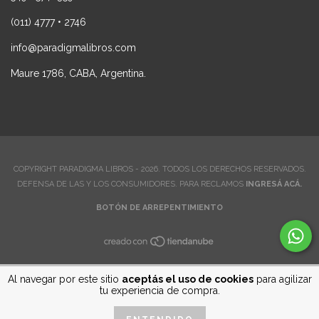
(011) 4777 • 2746
info@paradigmalibros.com
Maure 1786, CABA, Argentina.
COPYRIGHT PARADIGMA LIBROS - 2026. TODOS LOS DERECHOS RESERVADOS.
DEFENSA DE LAS Y LOS CONSUMIDORES. PARA RECLAMOS
INGRESÁ ACÁ.
BOTÓN DE ARREPENTIMIENTO
Al navegar por este sitio
aceptás el uso de cookies
para agilizar
tu experiencia de compra.