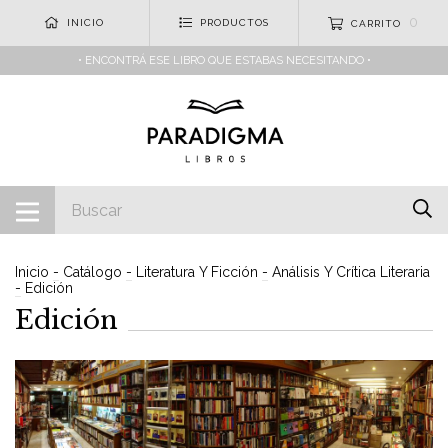
0
INICIO
PRODUCTOS
CARRITO
• ENCONTRÁ ESE LIBRO QUE ESTABAS NECESITANDO •
Inicio
-
Catálogo
-
Literatura Y Ficción
-
Análisis Y Crítica Literaria
-
Edición
Edición