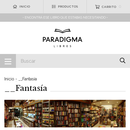
0
INICIO
PRODUCTOS
CARRITO
• ENCONTRÁ ESE LIBRO QUE ESTABAS NECESITANDO •
Inicio
-
__Fantasía
__Fantasía