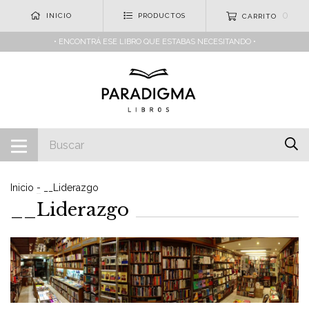
0
INICIO
PRODUCTOS
CARRITO
• ENCONTRÁ ESE LIBRO QUE ESTABAS NECESITANDO •
Inicio
-
__Liderazgo
__Liderazgo