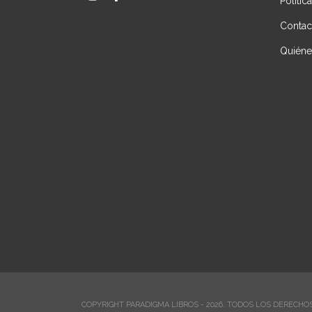
Polític
Contac
Quién
COPYRIGHT PARADIGMA LIBROS - 2026. TODOS LOS DERECHO