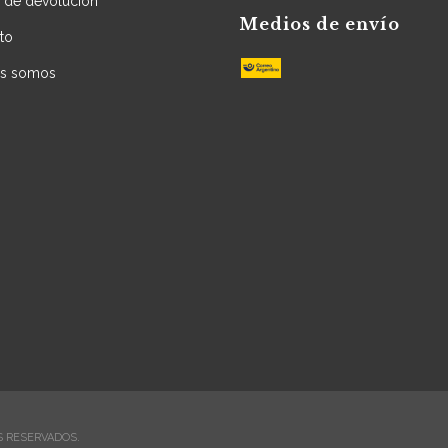
a de devolución
Medios de envío
to
es somos
S RESERVADOS.