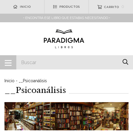
0
INICIO
PRODUCTOS
CARRITO
• ENCONTRÁ ESE LIBRO QUE ESTABAS NECESITANDO •
Inicio
-
__Psicoanálisis
__Psicoanálisis