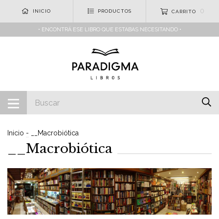
0
INICIO
PRODUCTOS
CARRITO
• ENCONTRÁ ESE LIBRO QUE ESTABAS NECESITANDO •
Inicio
-
__Macrobiótica
__Macrobiótica