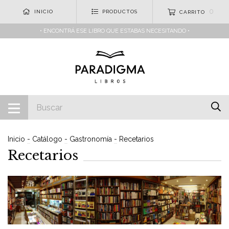
0
INICIO
PRODUCTOS
CARRITO
• ENCONTRÁ ESE LIBRO QUE ESTABAS NECESITANDO •
Inicio
-
Catálogo
-
Gastronomía
-
Recetarios
Recetarios