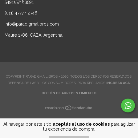
5491157483591
(011) 4777 • 2746
info@paradigmalibros.com
Maure 1786, CABA, Argentina.
COPYRIGHT PARADIGMA LIBROS - 2026. TODOS LOS DERECHOS RESERVADOS.
DEFENSA DE LAS Y LOS CONSUMIDORES. PARA RECLAMOS
INGRESÁ ACÁ.
BOTÓN DE ARREPENTIMIENTO
Al navegar por este sitio
aceptás el uso de cookies
para agilizar
tu experiencia de compra.