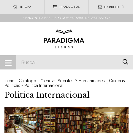
0
INICIO
PRODUCTOS
CARRITO
• ENCONTRÁ ESE LIBRO QUE ESTABAS NECESITANDO •
Inicio
-
Catálogo
-
Ciencias Sociales Y Humanidades
-
Ciencias
Políticas
-
Politica Internacional
Politica Internacional