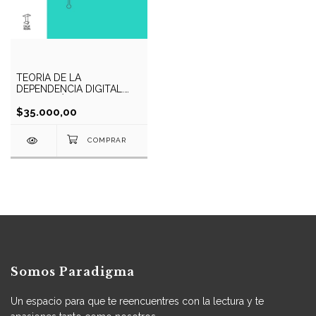
TEORÍA DE LA
DEPENDENCIA DIGITAL.
SOBERANÍA Y
DESARROLLO EN EL
$35.000,00
CAPITALISMO DEL SIGLO
XXI
Somos Paradigma
Un espacio para que te reencuentres con la lectura y te