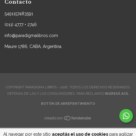
Contacto
5491157483591
(011) 4777 • 2746
info@paradigmalibros.com
Maure 1786, CABA, Argentina.
COPYRIGHT PARADIGMA LIBROS - 2026. TODOS LOS DERECHOS RESERVADOS.
DEFENSA DE LAS Y LOS CONSUMIDORES. PARA RECLAMOS
INGRESÁ ACÁ.
BOTÓN DE ARREPENTIMIENTO
Al navegar por este sitio
aceptás el uso de cookies
para agilizar