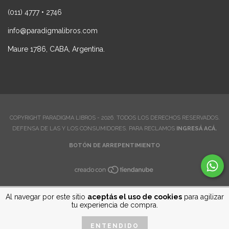
(011) 4777 • 2746
info@paradigmalibros.com
Maure 1786, CABA, Argentina.
COPYRIGHT PARADIGMA LIBROS - 2026. TODOS LOS DERECHOS RESERVADOS.
DEFENSA DE LAS Y LOS CONSUMIDORES. PARA RECLAMOS
INGRESÁ ACÁ.
BOTÓN DE ARREPENTIMIENTO
Al navegar por este sitio
aceptás el uso de cookies
para agilizar
tu experiencia de compra.
ENTENDIDO