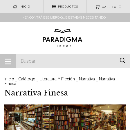
0
INICIO
PRODUCTOS
CARRITO
• ENCONTRÁ ESE LIBRO QUE ESTABAS NECESITANDO •
Inicio
-
Catálogo
-
Literatura Y Ficción
-
Narrativa
-
Narrativa
Finesa
Narrativa Finesa