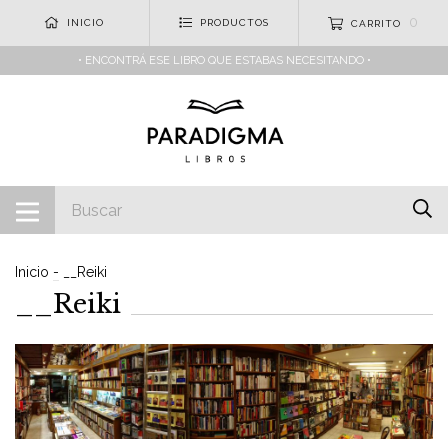
0
INICIO
PRODUCTOS
CARRITO
• ENCONTRÁ ESE LIBRO QUE ESTABAS NECESITANDO •
Inicio
-
__Reiki
__Reiki