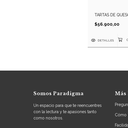
TARTAS DE QUES
$56.900,00
DETALLES
Somos Paradigma
Más 
Pregun
Un espacio para que te reencuentres
con la lectura y te apasiones tanto
Cómo 
como nosotros.
Facili