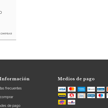
O
Información
Medios de pago
tas frecuentes
comprar
dades de pago