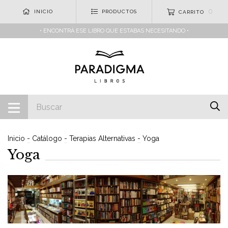
0
INICIO
PRODUCTOS
CARRITO
• ENCONTRÁ ESE LIBRO QUE ESTABAS NECESITANDO •
Inicio
-
Catálogo
-
Terapias Alternativas
-
Yoga
Yoga