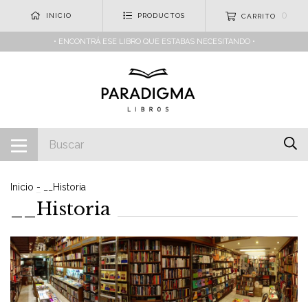
0
INICIO
PRODUCTOS
CARRITO
• ENCONTRÁ ESE LIBRO QUE ESTABAS NECESITANDO •
Inicio
-
__Historia
__Historia