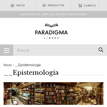
0
INICIO
PRODUCTOS
CARRITO
• ENCONTRÁ ESE LIBRO QUE ESTABAS NECESITANDO •
Inicio
-
__Epistemología
__Epistemología