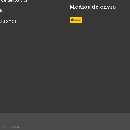
a de devolución
Medios de envío
to
es somos
S RESERVADOS.