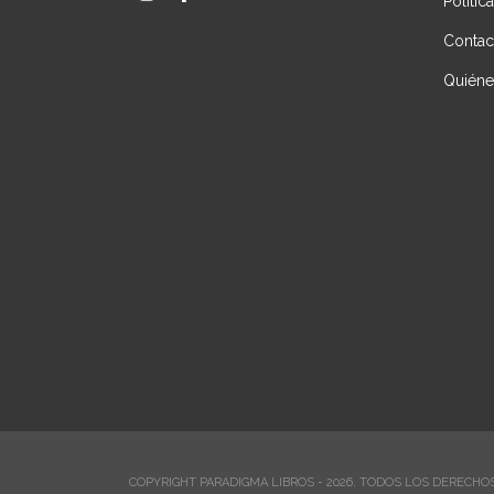
Polític
Contac
Quién
COPYRIGHT PARADIGMA LIBROS - 2026. TODOS LOS DERECHO