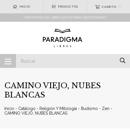
0
INICIO
PRODUCTOS
CARRITO
• ENCONTRÁ ESE LIBRO QUE ESTABAS NECESITANDO •
CAMINO VIEJO, NUBES
BLANCAS
Inicio
-
Catálogo
-
Religión Y Mitología
-
Budismo
-
Zen
-
CAMINO VIEJO, NUBES BLANCAS