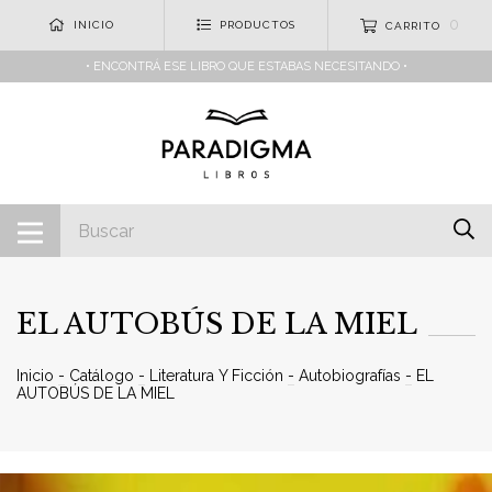
0
INICIO
PRODUCTOS
CARRITO
• ENCONTRÁ ESE LIBRO QUE ESTABAS NECESITANDO •
EL AUTOBÚS DE LA MIEL
Inicio
-
Catálogo
-
Literatura Y Ficción
-
Autobiografías
-
EL
AUTOBÚS DE LA MIEL