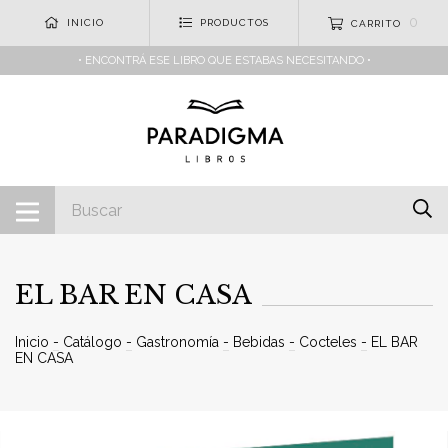
0
INICIO
PRODUCTOS
CARRITO
• ENCONTRÁ ESE LIBRO QUE ESTABAS NECESITANDO •
EL BAR EN CASA
Inicio
-
Catálogo
-
Gastronomía
-
Bebidas
-
Cocteles
-
EL BAR
EN CASA