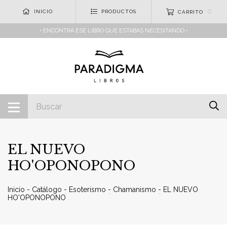
0
INICIO
PRODUCTOS
CARRITO
• ENCONTRÁ ESE LIBRO QUE ESTABAS NECESITANDO •
EL NUEVO
HO'OPONOPONO
Inicio
-
Catálogo
-
Esoterismo
-
Chamanismo
-
EL NUEVO
HO'OPONOPONO