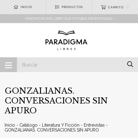
0
INICIO
PRODUCTOS
CARRITO
• ENCONTRÁ ESE LIBRO QUE ESTABAS NECESITANDO •
GONZALIANAS.
CONVERSACIONES SIN
APURO
Inicio
-
Catálogo
-
Literatura Y Ficción
-
Entrevistas
-
GONZALIANAS. CONVERSACIONES SIN APURO