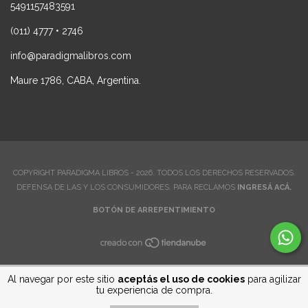
5491157483591
(011) 4777 • 2746
info@paradigmalibros.com
Maure 1786, CABA, Argentina.
COPYRIGHT PARADIGMA LIBROS - 2026. TODOS LOS DERECHOS RESERVADOS.
DEFENSA DE LAS Y LOS CONSUMIDORES. PARA RECLAMOS
INGRESÁ ACÁ.
BOTÓN DE ARREPENTIMIENTO
Al navegar por este sitio
aceptás el uso de cookies
para agilizar
tu experiencia de compra.