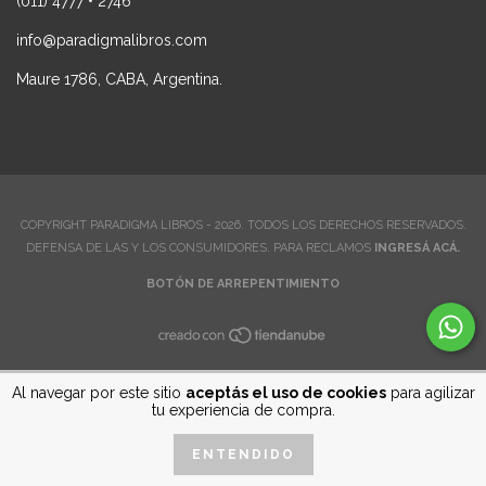
(011) 4777 • 2746
info@paradigmalibros.com
Maure 1786, CABA, Argentina.
COPYRIGHT PARADIGMA LIBROS - 2026. TODOS LOS DERECHOS RESERVADOS.
DEFENSA DE LAS Y LOS CONSUMIDORES. PARA RECLAMOS
INGRESÁ ACÁ.
BOTÓN DE ARREPENTIMIENTO
Al navegar por este sitio
aceptás el uso de cookies
para agilizar
tu experiencia de compra.
ENTENDIDO