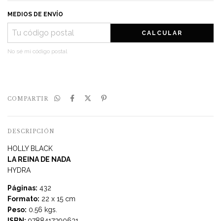
MEDIOS DE ENVÍO
CALCULAR
No sé mi código postal
COMPARTIR
DESCRIPCIÓN
HOLLY BLACK
LA REINA DE NADA
HYDRA
Páginas:
432
Formato:
22 x 15 cm
Peso:
0.56 kgs.
ISBN:
9788417390631