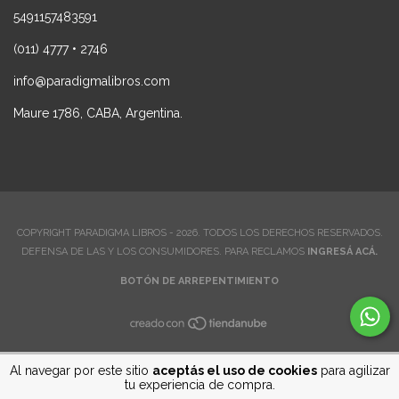
5491157483591
(011) 4777 • 2746
info@paradigmalibros.com
Maure 1786, CABA, Argentina.
COPYRIGHT PARADIGMA LIBROS - 2026. TODOS LOS DERECHOS RESERVADOS.
DEFENSA DE LAS Y LOS CONSUMIDORES. PARA RECLAMOS
INGRESÁ ACÁ.
BOTÓN DE ARREPENTIMIENTO
Al navegar por este sitio
aceptás el uso de cookies
para agilizar
tu experiencia de compra.