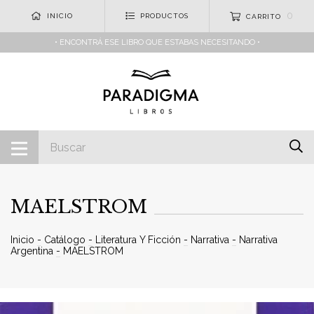
0
INICIO
PRODUCTOS
CARRITO
• ENCONTRÁ ESE LIBRO QUE ESTABAS NECESITANDO •
MAELSTROM
Inicio
-
Catálogo
-
Literatura Y Ficción
-
Narrativa
-
Narrativa
Argentina
-
MAELSTROM