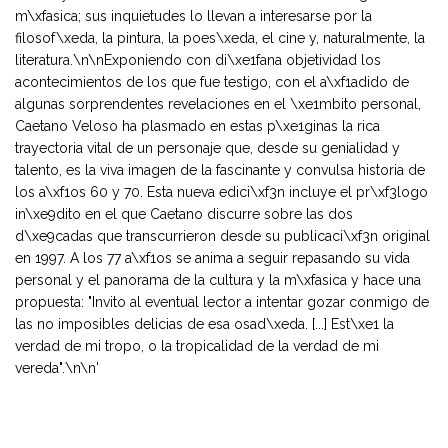
m\xfasica; sus inquietudes lo llevan a interesarse por la
filosof\xeda, la pintura, la poes\xeda, el cine y, naturalmente, la
literatura.\n\nExponiendo con di\xe1fana objetividad los
acontecimientos de los que fue testigo, con el a\xf1adido de
algunas sorprendentes revelaciones en el \xe1mbito personal,
Caetano Veloso ha plasmado en estas p\xe1ginas la rica
trayectoria vital de un personaje que, desde su genialidad y
talento, es la viva imagen de la fascinante y convulsa historia de
los a\xf1os 60 y 70. Esta nueva edici\xf3n incluye el pr\xf3logo
in\xe9dito en el que Caetano discurre sobre las dos
d\xe9cadas que transcurrieron desde su publicaci\xf3n original
en 1997. A los 77 a\xf1os se anima a seguir repasando su vida
personal y el panorama de la cultura y la m\xfasica y hace una
propuesta: "Invito al eventual lector a intentar gozar conmigo de
las no imposibles delicias de esa osad\xeda. [...] Est\xe1 la
verdad de mi tropo, o la tropicalidad de la verdad de mi
vereda".\n\n'