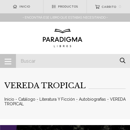
0
INICIO
PRODUCTOS
CARRITO
• ENCONTRÁ ESE LIBRO QUE ESTABAS NECESITANDO •
VEREDA TROPICAL
Inicio
-
Catálogo
-
Literatura Y Ficción
-
Autobiografías
-
VEREDA
TROPICAL