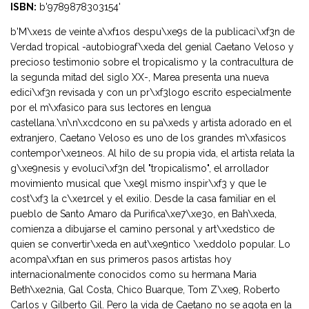
ISBN:
b'9789878303154'
b'M\xe1s de veinte a\xf1os despu\xe9s de la publicaci\xf3n de
Verdad tropical -autobiograf\xeda del genial Caetano Veloso y
precioso testimonio sobre el tropicalismo y la contracultura de
la segunda mitad del siglo XX-, Marea presenta una nueva
edici\xf3n revisada y con un pr\xf3logo escrito especialmente
por el m\xfasico para sus lectores en lengua
castellana.\n\n\xcdcono en su pa\xeds y artista adorado en el
extranjero, Caetano Veloso es uno de los grandes m\xfasicos
contempor\xe1neos. Al hilo de su propia vida, el artista relata la
g\xe9nesis y evoluci\xf3n del "tropicalismo", el arrollador
movimiento musical que \xe9l mismo inspir\xf3 y que le
cost\xf3 la c\xe1rcel y el exilio. Desde la casa familiar en el
pueblo de Santo Amaro da Purifica\xe7\xe3o, en Bah\xeda,
comienza a dibujarse el camino personal y art\xedstico de
quien se convertir\xeda en aut\xe9ntico \xeddolo popular. Lo
acompa\xf1an en sus primeros pasos artistas hoy
internacionalmente conocidos como su hermana Maria
Beth\xe2nia, Gal Costa, Chico Buarque, Tom Z\xe9, Roberto
Carlos y Gilberto Gil. Pero la vida de Caetano no se agota en la