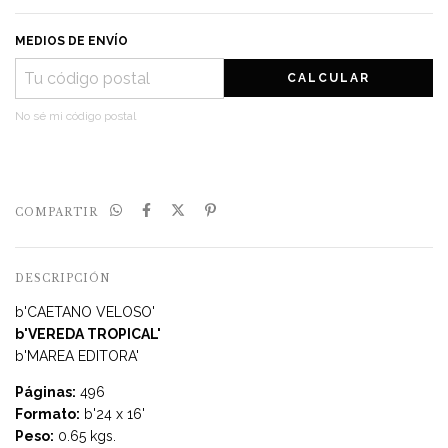
MEDIOS DE ENVÍO
CALCULAR
No sé mi código postal
COMPARTIR
DESCRIPCIÓN
b'CAETANO VELOSO'
b'VEREDA TROPICAL'
b'MAREA EDITORA'
Páginas:
496
Formato:
b'24 x 16'
Peso:
0.65 kgs.