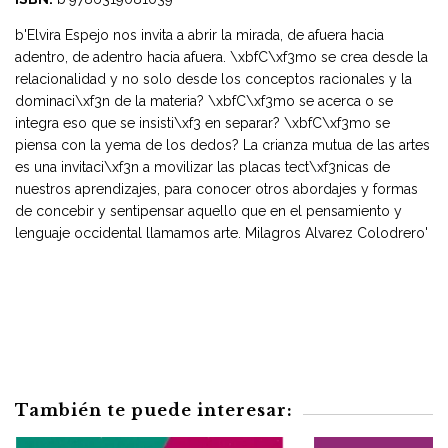
b'Elvira Espejo nos invita a abrir la mirada, de afuera hacia
adentro, de adentro hacia afuera. \xbfC\xf3mo se crea desde la
relacionalidad y no solo desde los conceptos racionales y la
dominaci\xf3n de la materia? \xbfC\xf3mo se acerca o se
integra eso que se insisti\xf3 en separar? \xbfC\xf3mo se
piensa con la yema de los dedos? La crianza mutua de las artes
es una invitaci\xf3n a movilizar las placas tect\xf3nicas de
nuestros aprendizajes, para conocer otros abordajes y formas
de concebir y sentipensar aquello que en el pensamiento y
lenguaje occidental llamamos arte. Milagros Alvarez Colodrero'
También te puede interesar: