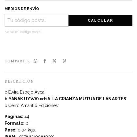
MEDIOS DE ENVÍO
CALCULAR
No sé mi código postal
COMPARTIR
DESCRIPCIÓN
b'Elvira Espejo Ayca'
b'YANAK UYWA\xd1A. LA CRIANZA MUTUA DE LAS ARTES'
b'Cerro Amarillo Ediciones'
Páginas:
44
Formato:
b''
Peso:
0.04 kgs.
ISBN:
b'9786319081039'