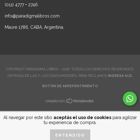
(011) 4777 • 2746
info@paradigmalibros.com
Maure 1786, CABA, Argentina.
COPYRIGHT PARADIGMA LIBROS - 2026. TODOS LOS DERECHOS RESERVADOS.
DEFENSA DE LAS Y LOS CONSUMIDORES. PARA RECLAMOS
INGRESÁ ACÁ.
BOTÓN DE ARREPENTIMIENTO
Al navegar por este sitio
aceptás el uso de cookies
para agilizar
tu experiencia de compra.
ENTENDIDO