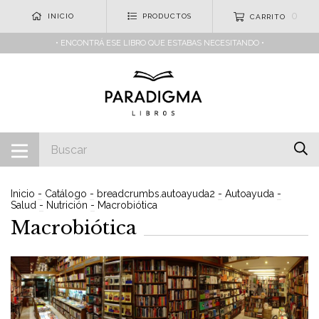
0
INICIO
PRODUCTOS
CARRITO
• ENCONTRÁ ESE LIBRO QUE ESTABAS NECESITANDO •
Inicio
-
Catálogo
-
breadcrumbs.autoayuda2
-
Autoayuda
-
Salud
-
Nutrición
-
Macrobiótica
Macrobiótica