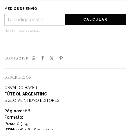
MEDIOS DE ENVÍO
CALCULAR
No sé mi código postal
COMPARTIR
DESCRIPCIÓN
OSVALDO BAYER
FÚTBOL ARGENTINO
SIGLO VEINTIUNO EDITORES
Páginas:
168
Formato:
Peso:
0.3 kgs.
ISBN:
978-987-801-572-9