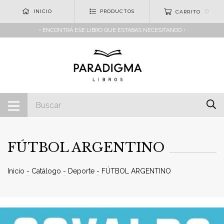
0
INICIO
PRODUCTOS
CARRITO
• ENCONTRÁ ESE LIBRO QUE ESTABAS NECESITANDO •
FÚTBOL ARGENTINO
Inicio
-
Catálogo
-
Deporte
-
FÚTBOL ARGENTINO