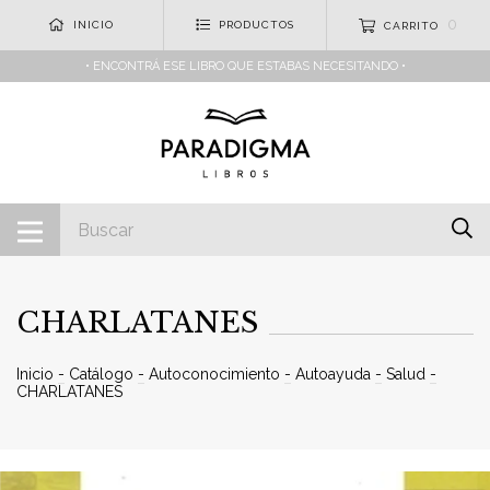
0
INICIO
PRODUCTOS
CARRITO
• ENCONTRÁ ESE LIBRO QUE ESTABAS NECESITANDO •
CHARLATANES
Inicio
-
Catálogo
-
Autoconocimiento
-
Autoayuda
-
Salud
-
CHARLATANES