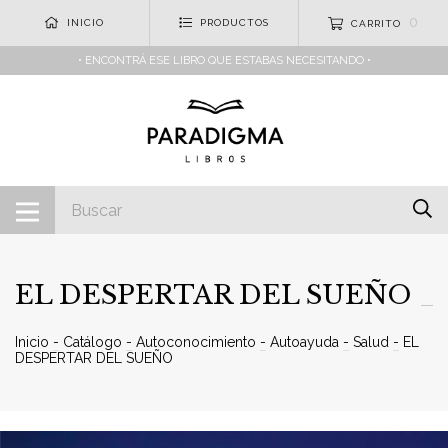
0
INICIO
PRODUCTOS
CARRITO
• ENCONTRÁ ESE LIBRO QUE ESTABAS NECESITANDO •
EL DESPERTAR DEL SUEÑO
Inicio
-
Catálogo
-
Autoconocimiento
-
Autoayuda
-
Salud
-
EL
DESPERTAR DEL SUEÑO